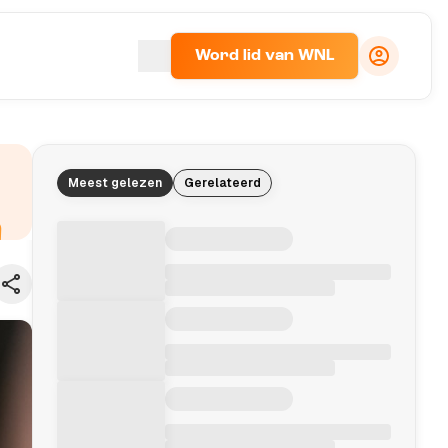
Word lid van WNL
Meest gelezen
Gerelateerd