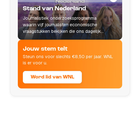
Stand van Nederland
Journalistiek onderzoeksprogramma
waarin vijf journalisten economische
vraagstukken bekijken die ons dagelijks
leven raken.
Jouw stem telt
Steun ons voor slechts €8,50 per jaar. WNL
is er voor u.
Word lid van WNL