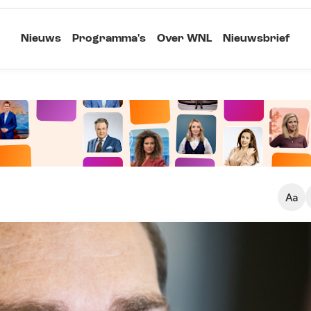
Nieuws
Programma's
Over WNL
Nieuwsbrief
Klein
Kopieer link
Standaard
Groot