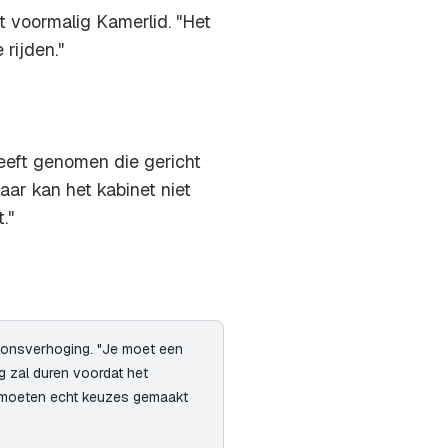
t voormalig Kamerlid. "Het
rijden."
 heeft genomen die gericht
ar kan het kabinet niet
."
oonsverhoging. "Je moet een
g zal duren voordat het
r moeten echt keuzes gemaakt