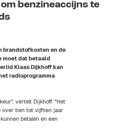
 om benzineaccijns te
nds
an brandstofkosten en de
e moet dat betaald
rlid Klaas Dijkhoff kan
in het radioprogramma
eur", vertelt Dijkhoff. "Het
ver tien tot vijftien jaar
e kunnen betalen en een