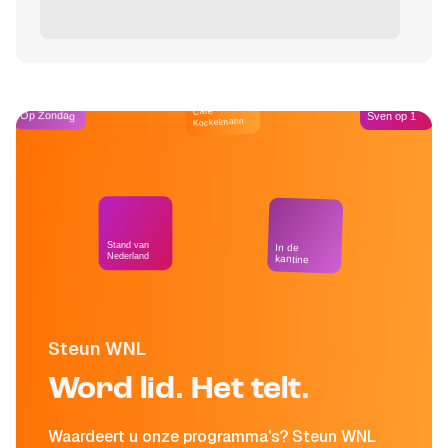
Café
Op Zondag
Sven op 1
Kockelmann
Stand van
In de
Nederland
kantine
Steun WNL
Word lid. Het telt.
Waardeert u onze programma's? Steun WNL