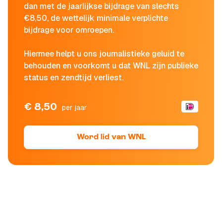
dan met de jaarlijkse bijdrage van slechts
€8,50, de wettelijk minimale verplichte
bijdrage voor omroepen.
Hiermee helpt u ons journalistieke geluid te
behouden en voorkomt u dat WNL zijn publieke
status en zendtijd verliest.
€ 8,50
per jaar
Word lid van WNL