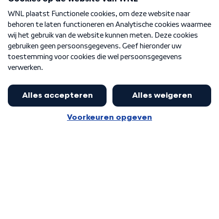
Over WNL
Nieuwsbrief
Word Lid
Meer WNL voor jou
Burgemeester Halsema kritisch:
kabinet deinsde in coronaperiode
Algemene voorwaarden
Cookie-instellingen
terug voor landelijke regie bij
Privacy statement
demonstraties