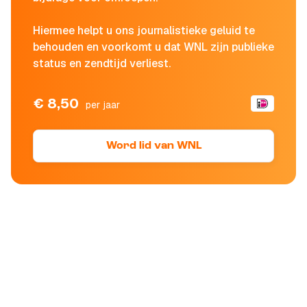
Hiermee helpt u ons journalistieke geluid te
behouden en voorkomt u dat WNL zijn publieke
status en zendtijd verliest.
€ 8,50
per jaar
Word lid van WNL