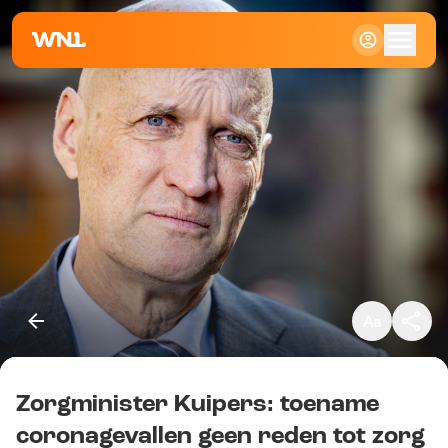
Klein
Standaard
Groot
Zorgminister Kuipers: toename
Kopieer link
coronagevallen geen reden tot zorg