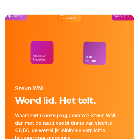
Café
Op Zondag
Sven op 1
Kockelmann
Stand van
In de
Nederland
kantine
Steun WNL
Word lid. Het telt.
Waardeert u onze programma's? Steun WNL
dan met de jaarlijkse bijdrage van slechts
€8,50, de wettelijk minimale verplichte
bijdrage voor omroepen.