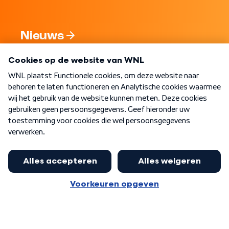
Nieuws
Programma's
Over WNL
Nieuwsbrief
Word Lid
Meer WNL voor jou
Eerste Kamer akkoord met begroting