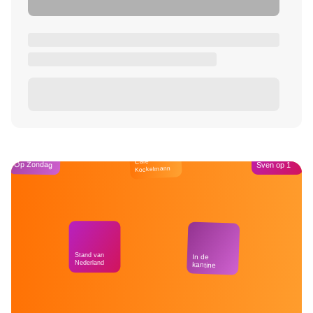
Café
Op Zondag
Sven op 1
Kockelmann
Stand van
In de
Nederland
kantine