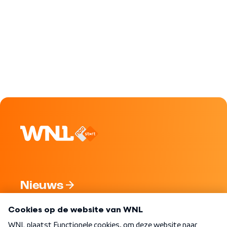
Nieuws
Programma's
Over WNL