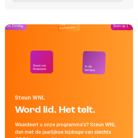
Café
Op Zondag
Sven op 1
Kockelmann
Stand van
In de
Nederland
kantine
Steun WNL
Word lid. Het telt.
Waardeert u onze programma's? Steun WNL
dan met de jaarlijkse bijdrage van slechts