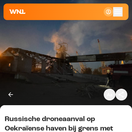
Klein
Standaard
Groot
Russische droneaanval op
Kopieer link
Oekraïense haven bij grens met