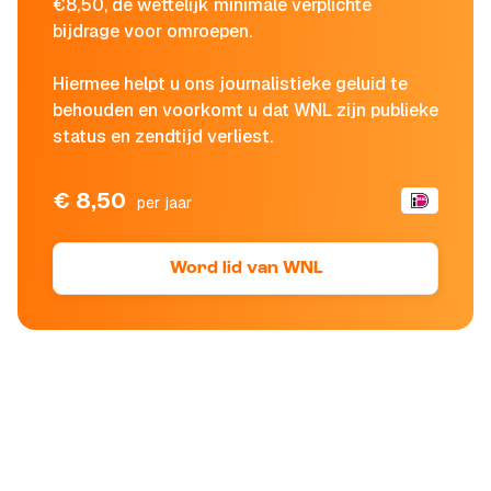
€8,50, de wettelijk minimale verplichte
bijdrage voor omroepen.
Hiermee helpt u ons journalistieke geluid te
behouden en voorkomt u dat WNL zijn publieke
status en zendtijd verliest.
€ 8,50
per jaar
Word lid van WNL