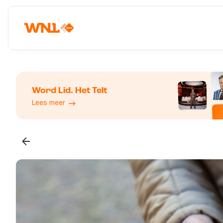
Word Lid. Het Telt
Lees meer