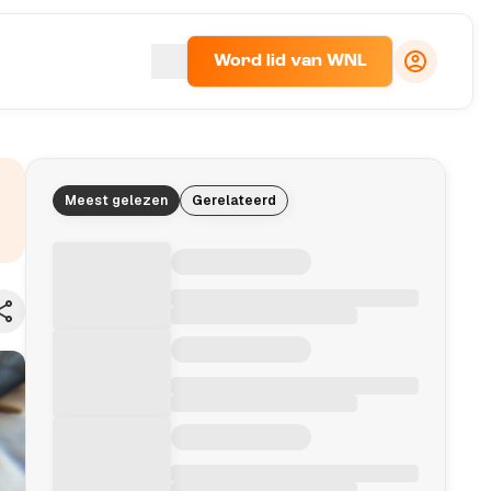
Word lid van WNL
Meest gelezen
Gerelateerd