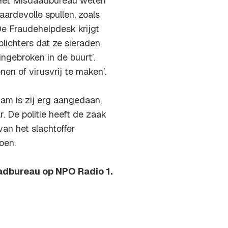
Het Misdaadbureau weten
ardevolle spullen, zoals
De Fraudehelpdesk krijgt
lichters dat ze sieraden
ingebroken in de buurt’.
n of virusvrij te maken’.
dam is zij erg aangedaan,
 De politie heeft de zaak
an het slachtoffer
oen.
adbureau op NPO Radio 1.