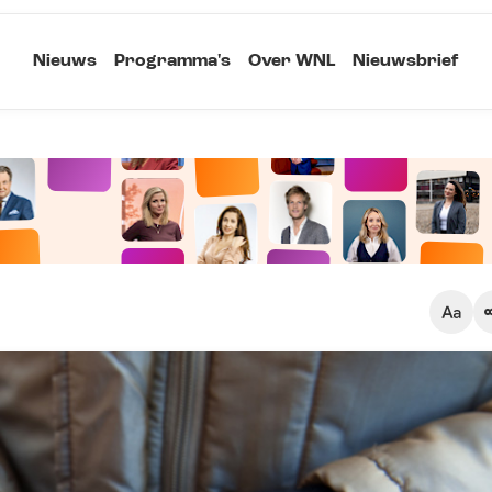
Nieuws
Programma's
Over WNL
Nieuwsbrief
Klein
Kopieer link
Standaard
Groot