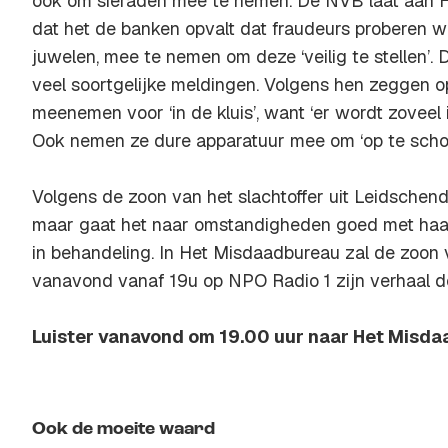
ook om sieraden mee te nemen. De NVB laat aan 
dat het de banken opvalt dat fraudeurs proberen wa
juwelen, mee te nemen om deze ‘veilig te stellen’. 
veel soortgelijke meldingen. Volgens hen zeggen op
meenemen voor ‘in de kluis’, want ‘er wordt zoveel 
Ook nemen ze dure apparatuur mee om ‘op te schone
Volgens de zoon van het slachtoffer uit Leidschen
maar gaat het naar omstandigheden goed met haar.
in behandeling. In Het Misdaadbureau zal de zoon v
vanavond vanaf 19u op NPO Radio 1 zijn verhaal d
Luister vanavond om 19.00 uur naar Het Misda
Ook de moeite waard