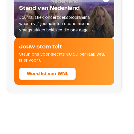
Stand van Nederland
Journalistiek onderzoeksprogramma
waarin vijf journalisten economische
vraagstukken bekijken die ons dagelijks
leven raken.
Jouw stem telt
Steun ons voor slechts €8,50 per jaar. WNL
is er voor u.
Word lid van WNL