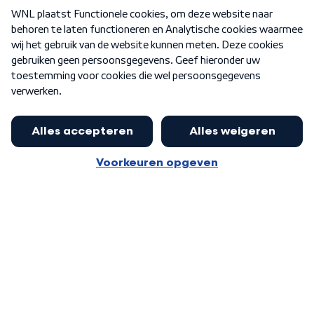
Over WNL
Nieuwsbrief
Word Lid
Meer WNL voor jou
Burgemeester Halsema kritisch:
kabinet deinsde in coronaperiode
Algemene voorwaarden
Cookie-instellingen
terug voor landelijke regie bij
Privacy statement
demonstraties