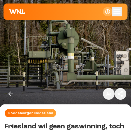
Klein
Standaard
Groot
Goedemorgen Nederland
Kopieer link
Friesland wil geen gaswinning, toch