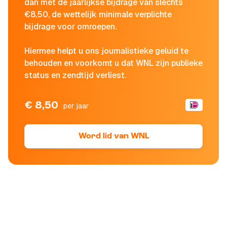
dan met de jaarlijkse bijdrage van slechts
€8,50, de wettelijk minimale verplichte
bijdrage voor omroepen.
Hiermee helpt u ons journalistieke geluid te
behouden en voorkomt u dat WNL zijn publieke
status en zendtijd verliest.
€ 8,50
per jaar
Word lid van WNL