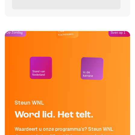
Café
Op Zondag
Sven op 1
Kockelmann
Stand van
In de
Nederland
kantine
Steun WNL
Word lid. Het telt.
Waardeert u onze programma's? Steun WNL