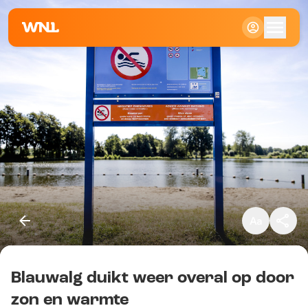
Klein
Standaard
Groot
Blauwalg duikt weer overal op door
Kopieer link
zon en warmte