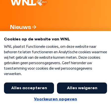
Nieuws
Programma's
Over WNL
Nieuwsbrief
Word Lid