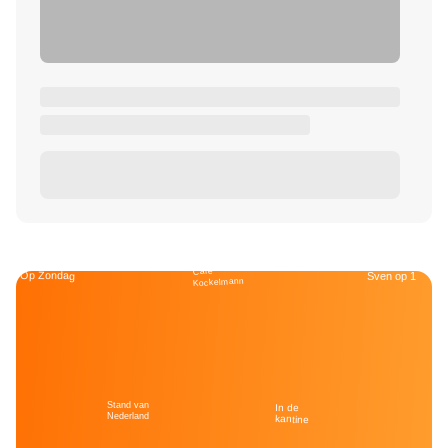
Café
Op Zondag
Sven op 1
Kockelmann
Stand van
In de
Nederland
kantine