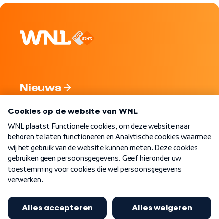
Nieuws
Programma's
Over WNL
Nieuwsbrief
Word Lid