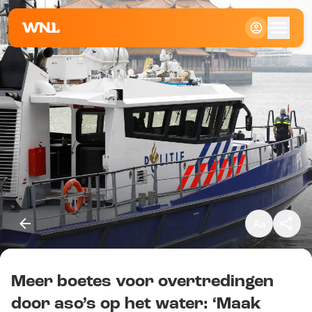
Klein
Standaard
Groot
Meer boetes voor overtredingen
Kopieer link
door aso’s op het water: ‘Maak