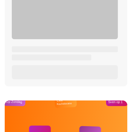
Café
Op Zondag
Sven op 1
Kockelmann