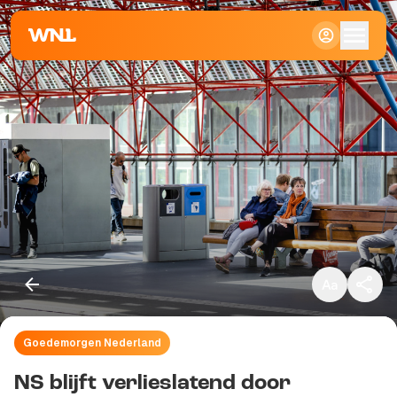
Klein
Standaard
Groot
Goedemorgen Nederland
Kopieer link
NS blijft verlieslatend door