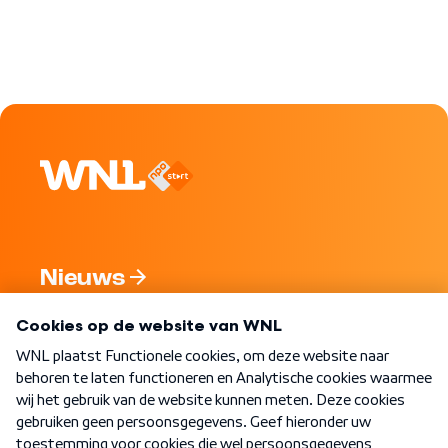
Nieuws
Programma's
Over WNL
Nieuwsbrief
Word Lid