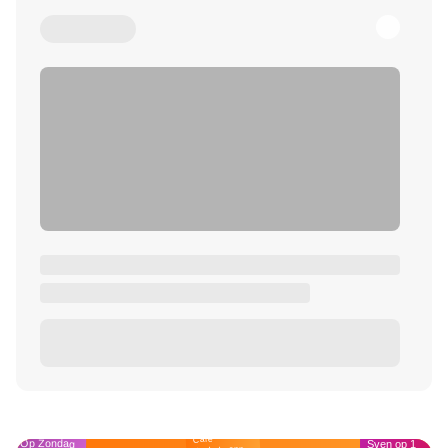
Café
Op Zondag
Sven op 1