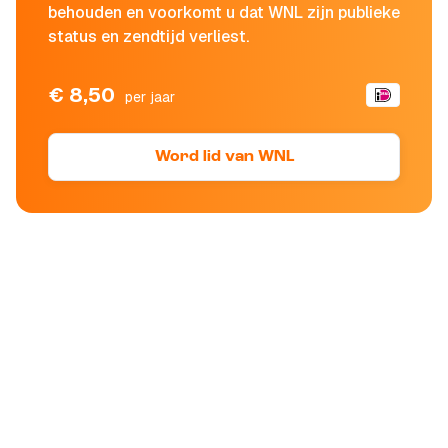
behouden en voorkomt u dat WNL zijn publieke
status en zendtijd verliest.
€ 8,50
per jaar
Word lid van WNL