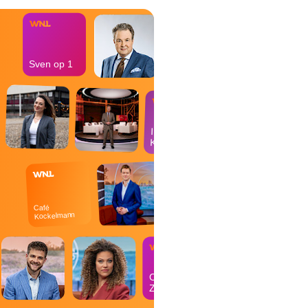
Sven op 1
In de
Kantine
Café
Kockelmann
Op
Zondag