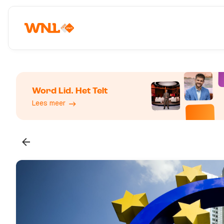
Word Lid. Het Telt
Lees meer