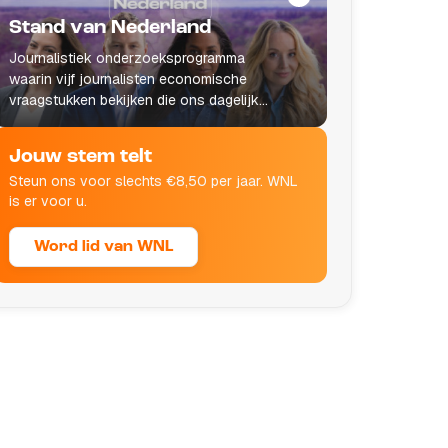
Stand van Nederland
Journalistiek onderzoeksprogramma
waarin vijf journalisten economische
vraagstukken bekijken die ons dagelijks
leven raken.
Jouw stem telt
Steun ons voor slechts €8,50 per jaar. WNL
is er voor u.
Word lid van WNL