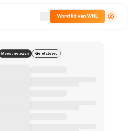
Word lid van WNL
Meest gelezen
Gerelateerd