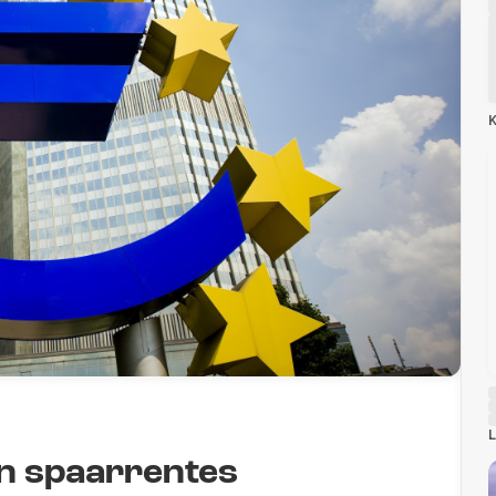
K
L
n spaarrentes