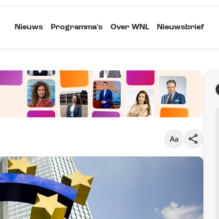
Nieuws
Programma's
Over WNL
Nieuwsbrief
Klein
Kopieer link
Standaard
Groot