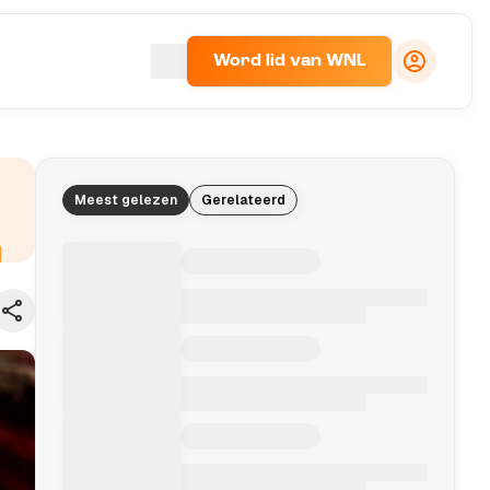
Word lid van WNL
Meest gelezen
Gerelateerd