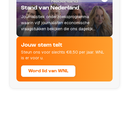
Stand van Nederland
Journalistiek onderzoeksprogramma
waarin vijf journalisten economische
vraagstukken bekijken die ons dagelijks
leven raken.
Jouw stem telt
Steun ons voor slechts €8,50 per jaar. WNL
is er voor u.
Word lid van WNL