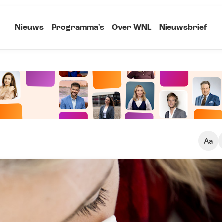
Nieuws
Programma's
Over WNL
Nieuwsbrief
Klein
Kopieer link
Standaard
Groot