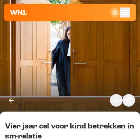
Klein
Standaard
Groot
Vier jaar cel voor kind betrekken in
Kopieer link
sm-relatie