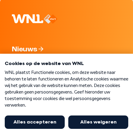
Nieuws
Programma's
Over WNL
Nieuwsbrief
Word Lid