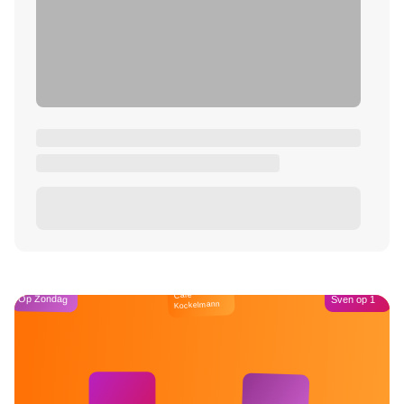
Café
Op Zondag
Sven op 1
Kockelmann