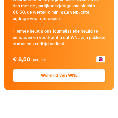
dan met de jaarlijkse bijdrage van slechts
€8,50, de wettelijk minimale verplichte
bijdrage voor omroepen.
Hiermee helpt u ons journalistieke geluid te
behouden en voorkomt u dat WNL zijn publieke
status en zendtijd verliest.
€ 8,50
per jaar
Word lid van WNL