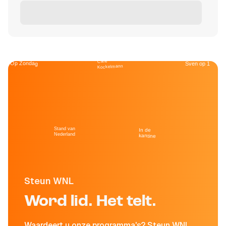
Café
Op Zondag
Sven op 1
Kockelmann
Stand van
In de
Nederland
kantine
Steun WNL
Word lid. Het telt.
Waardeert u onze programma's? Steun WNL