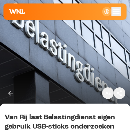
Klein
Standaard
Groot
Van Rij laat Belastingdienst eigen
Kopieer link
gebruik USB-sticks onderzoeken