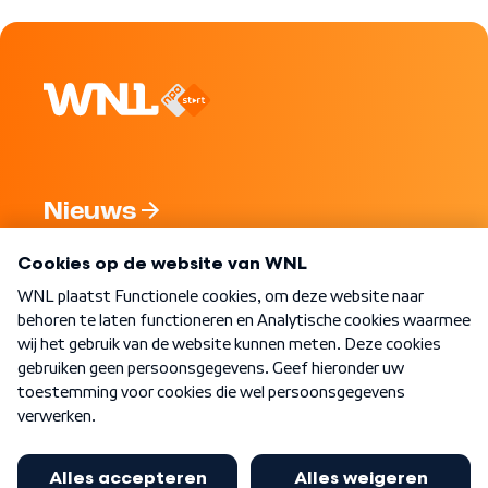
Nieuws
Programma's
Over WNL
Nieuwsbrief
Word Lid