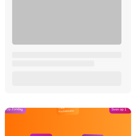
Café
Op Zondag
Sven op 1
Kockelmann