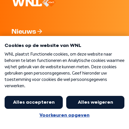
Nieuws
Programma's
Over WNL
Nieuwsbrief
Word Lid