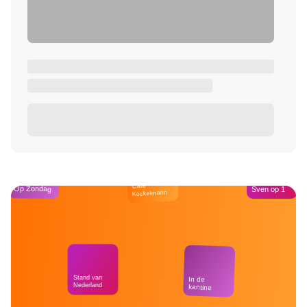
Café
Op Zondag
Sven op 1
Kockelmann
Stand van
In de
Nederland
kantine