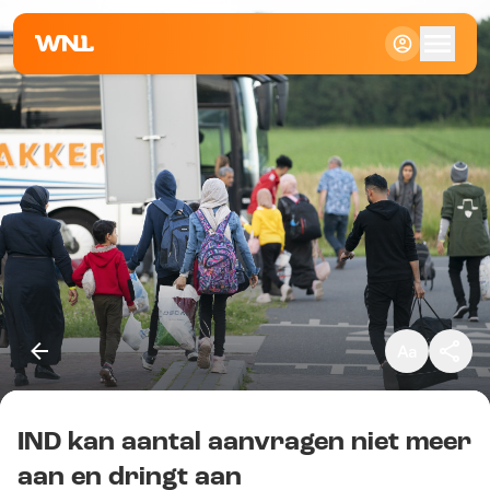
Klein
Standaard
Groot
IND kan aantal aanvragen niet meer
Kopieer link
aan en dringt aan