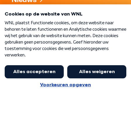
Nieuws
Programma's
Over WNL
Nieuwsbrief
Word Lid
Meer WNL voor jou
Burgemeester Halsema kritisch:
kabinet deinsde in coronaperiode
Algemene voorwaarden
Cookie-instellingen
terug voor landelijke regie bij
Privacy statement
demonstraties