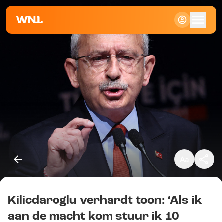
Klein
Standaard
Groot
Kilicdaroglu verhardt toon: ‘Als ik
Kopieer link
aan de macht kom stuur ik 10