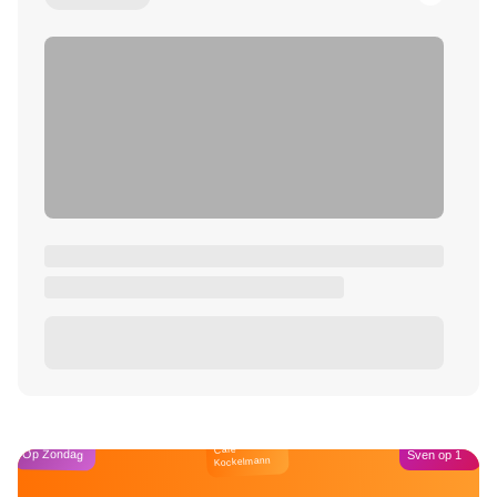
Café
Op Zondag
Sven op 1
Kockelmann