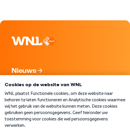
Nieuws
Programma's
Over WNL
Nieuwsbrief
Word Lid