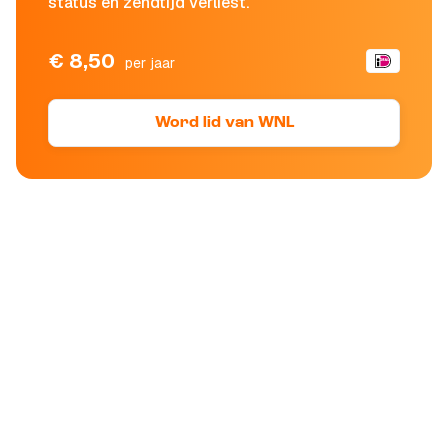
status en zendtijd verliest.
€ 8,50
per jaar
Word lid van WNL