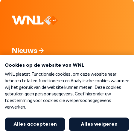
Nieuws
Programma's
Over WNL
Nieuwsbrief
Word Lid