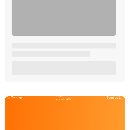
Café
Op Zondag
Sven op 1
Kockelmann