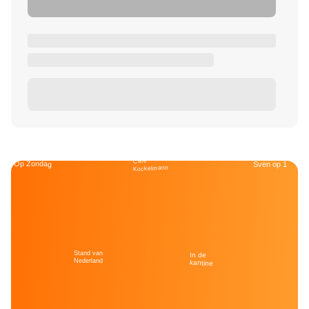
Café
Op Zondag
Sven op 1
Kockelmann
Stand van
In de
Nederland
kantine