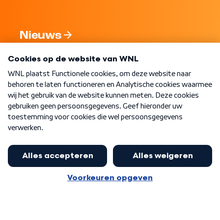
Nieuws
Programma's
Over WNL
Nieuwsbrief
Word Lid
Meer WNL voor jou
Burgemeester Halsema kritisch: