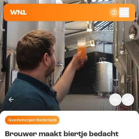
Klein
Standaard
Groot
Goedemorgen Nederland
Kopieer link
Brouwer maakt biertje bedacht