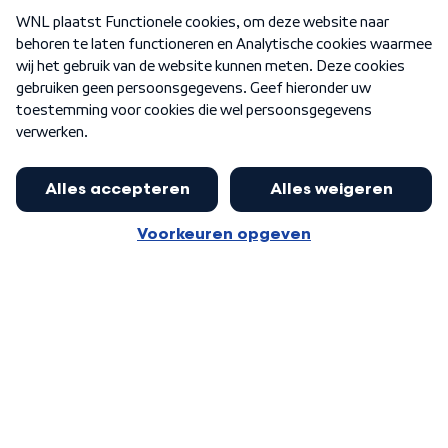
Over WNL
Nieuwsbrief
Word Lid
Meer WNL voor jou
Nieuwe ‘onderkoning’ Buma wil tot
zijn 70ste aanblijven
Algemene voorwaarden
Cookie-instellingen
Privacy statement