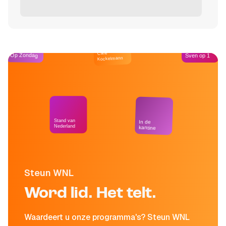
Café
Op Zondag
Sven op 1
Kockelmann
Stand van
In de
Nederland
kantine
Steun WNL
Word lid. Het telt.
Waardeert u onze programma's? Steun WNL