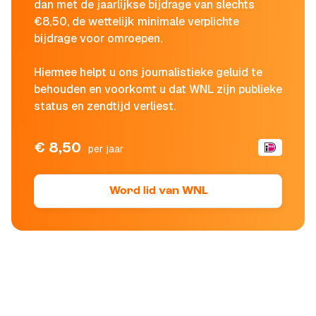
dan met de jaarlijkse bijdrage van slechts
€8,50, de wettelijk minimale verplichte
bijdrage voor omroepen.
Hiermee helpt u ons journalistieke geluid te
behouden en voorkomt u dat WNL zijn publieke
status en zendtijd verliest.
€ 8,50
per jaar
Word lid van WNL