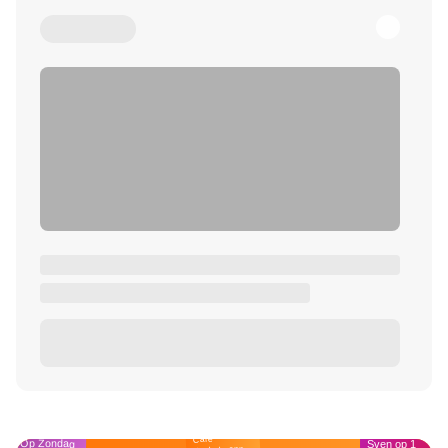
Café
Op Zondag
Sven op 1