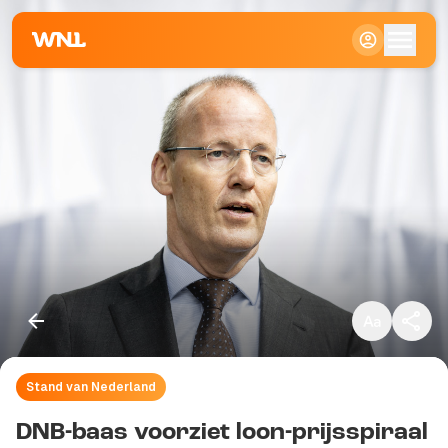
Klein
Standaard
Groot
Stand van Nederland
Kopieer link
DNB-baas voorziet loon-prijsspiraal