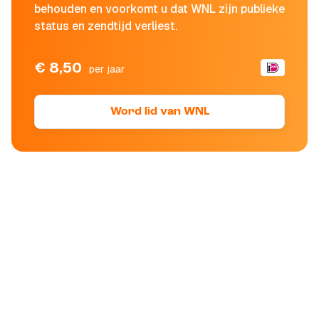
behouden en voorkomt u dat WNL zijn publieke
status en zendtijd verliest.
€ 8,50
per jaar
Word lid van WNL