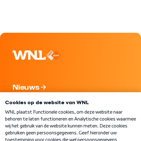
Nieuws
Programma's
Over WNL
Nieuwsbrief
Word Lid