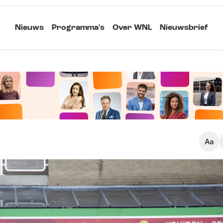
Nieuws
Programma's
Over WNL
Nieuwsbrief
Klein
Kopieer link
Standaard
Groot