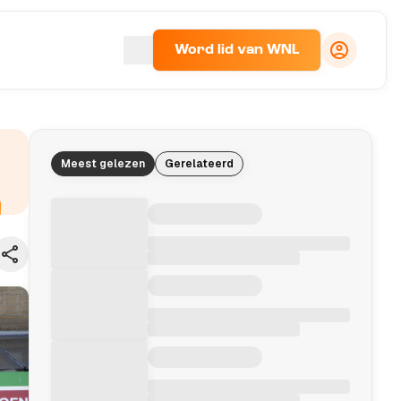
Word lid van WNL
Meest gelezen
Gerelateerd