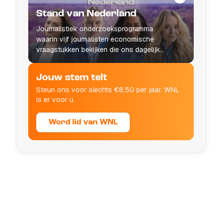
Stand van Nederland
Journalistiek onderzoeksprogramma
waarin vijf journalisten economische
vraagstukken bekijken die ons dagelijks
leven raken.
Jouw stem telt
Steun ons voor slechts €8,50 per jaar. WNL
is er voor u.
Word lid van WNL