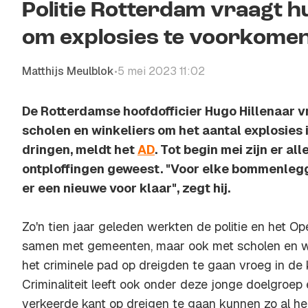
Politie Rotterdam vraagt h
om explosies te voorkome
Matthijs Meulblok
5 mei 2023 11:02
•
De Rotterdamse hoofdofficier Hugo Hillenaar v
scholen en winkeliers om het aantal explosies 
dringen, meldt het
AD
. Tot begin mei zijn er al
ontploffingen geweest. "Voor elke bommenlegg
er een nieuwe voor klaar", zegt hij.
Zo'n tien jaar geleden werkten de politie en het Op
samen met gemeenten, maar ook met scholen en wi
het criminele pad op dreigden te gaan vroeg in de
Criminaliteit leeft ook onder deze jonge doelgroep
verkeerde kant op dreigen te gaan kunnen zo al he