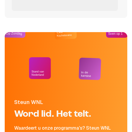
Café
Op Zondag
Sven op 1
Kockelmann
Stand van
In de
Nederland
kantine
Steun WNL
Word lid. Het telt.
Waardeert u onze programma's? Steun WNL