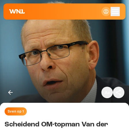
Klein
Standaard
Groot
Sven op 1
Kopieer link
Scheidend OM-topman Van der