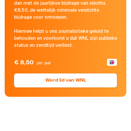
dan met de jaarlijkse bijdrage van slechts
€8,50, de wettelijk minimale verplichte
bijdrage voor omroepen.
Hiermee helpt u ons journalistieke geluid te
behouden en voorkomt u dat WNL zijn publieke
status en zendtijd verliest.
€ 8,50
per jaar
Word lid van WNL