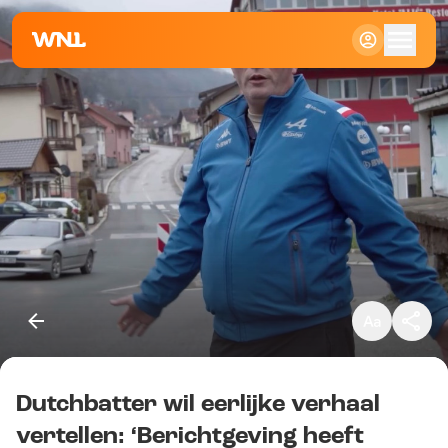
Klein
Standaard
Groot
Dutchbatter wil eerlijke verhaal
Kopieer link
vertellen: ‘Berichtgeving heeft