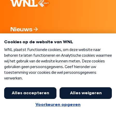
Nieuws
Programma's
Over WNL
Nieuwsbrief
Word Lid