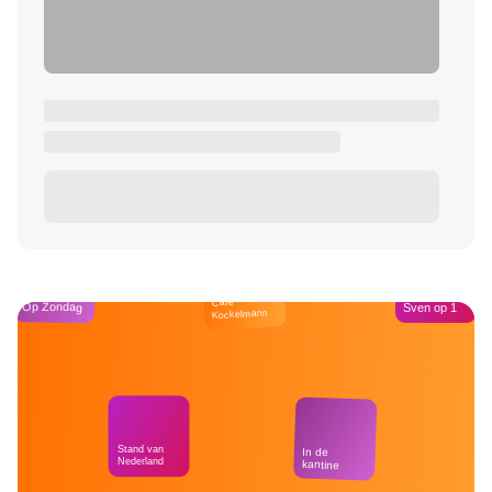
Café
Op Zondag
Sven op 1
Kockelmann
Stand van
In de
Nederland
kantine