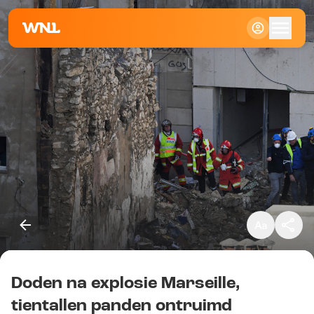
Klein
Standaard
Groot
Doden na explosie Marseille,
Kopieer link
tientallen panden ontruimd