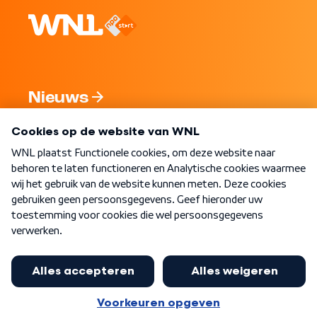
Nieuws
Programma's
Over WNL
Nieuwsbrief
Word Lid