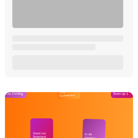
Café
Op Zondag
Sven op 1
Kockelmann
Stand van
In de
Nederland
kantine