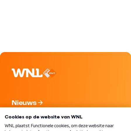
Nieuws
Programma's
Over WNL