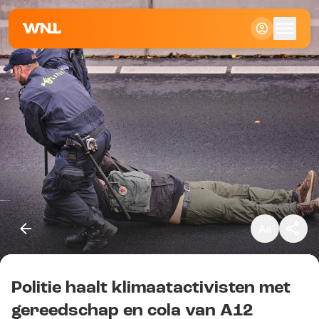
Klein
Standaard
Groot
Politie haalt klimaatactivisten met
Kopieer link
gereedschap en cola van A12