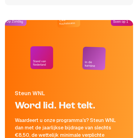
Café
Op Zondag
Sven op 1
Kockelmann
Stand van
In de
Nederland
kantine
Steun WNL
Word lid. Het telt.
Waardeert u onze programma's? Steun WNL
dan met de jaarlijkse bijdrage van slechts
€8,50, de wettelijk minimale verplichte