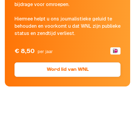
bijdrage voor omroepen.
Hiermee helpt u ons journalistieke geluid te
behouden en voorkomt u dat WNL zijn publieke
status en zendtijd verliest.
€ 8,50
per jaar
Word lid van WNL