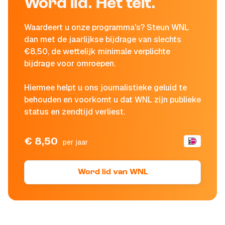
Word lid. Het telt.
Waardeert u onze programma's? Steun WNL
dan met de jaarlijkse bijdrage van slechts
€8,50, de wettelijk minimale verplichte
bijdrage voor omroepen.
Hiermee helpt u ons journalistieke geluid te
behouden en voorkomt u dat WNL zijn publieke
status en zendtijd verliest.
€ 8,50
per jaar
Word lid van WNL