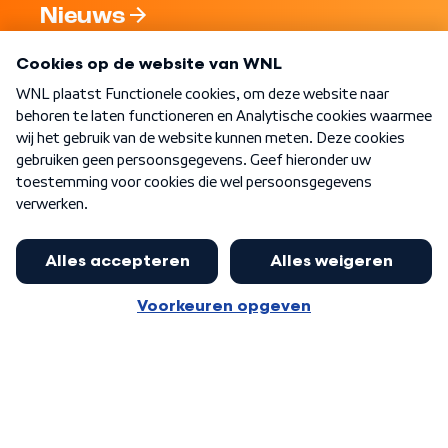
Nieuws
Programma's
Over WNL
Nieuwsbrief
Word Lid
Meer WNL voor jou
Burgemeester Halsema kritisch:
kabinet deinsde in coronaperiode
Algemene voorwaarden
Cookie-instellingen
terug voor landelijke regie bij
Privacy statement