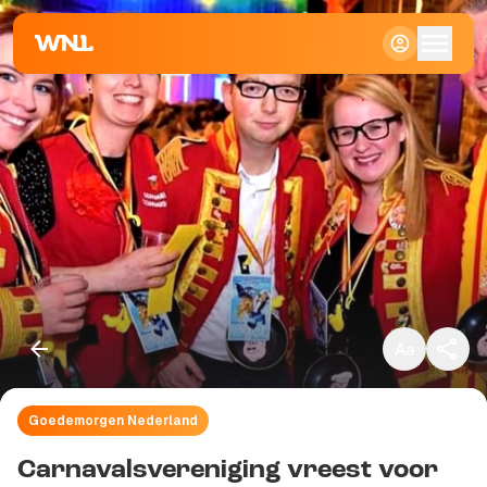
Klein
Standaard
Groot
Goedemorgen Nederland
Kopieer link
Carnavalsvereniging vreest voor