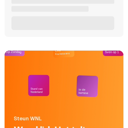
Café
Op Zondag
Sven op 1
Kockelmann
Stand van
In de
Nederland
kantine
Steun WNL