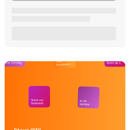
Café
Op Zondag
Sven op 1
Kockelmann
Stand van
In de
Nederland
kantine