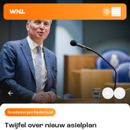
Klein
Standaard
Groot
Goedemorgen Nederland
Kopieer link
Twijfel over nieuw asielplan