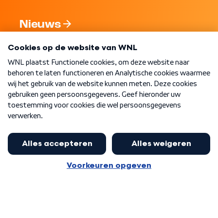
Nieuws
Programma's
Over WNL
Nieuwsbrief
Word Lid
Meer WNL voor jou
Eerste Kamer akkoord met begroting
van minister Sjoerdsma
Algemene voorwaarden
Cookie-instellingen