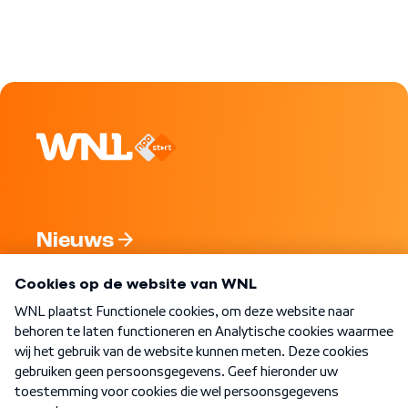
Nieuws
Programma's
Over WNL
Nieuwsbrief
Word Lid