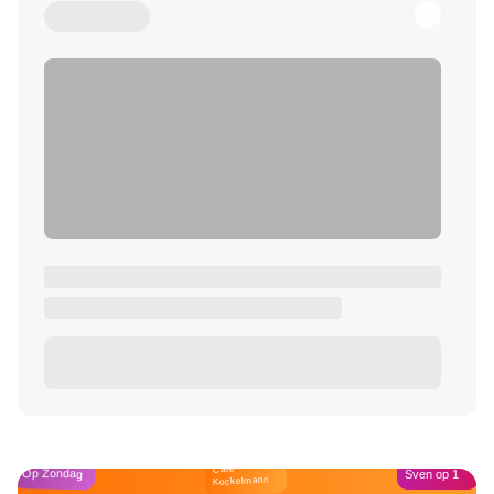
Café
Op Zondag
Sven op 1
Kockelmann