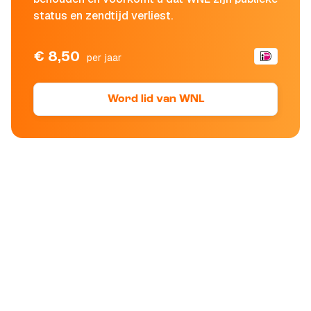
status en zendtijd verliest.
€ 8,50
per jaar
Word lid van WNL