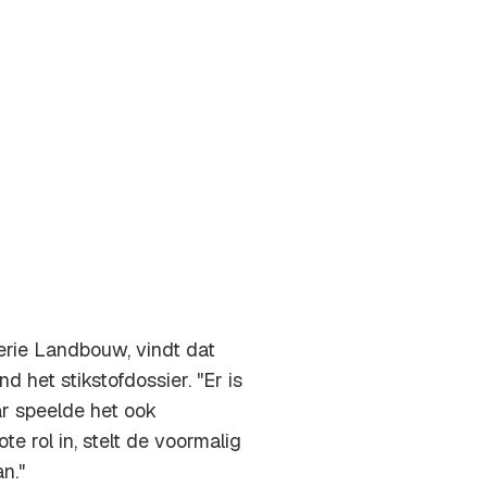
erie Landbouw, vindt dat
d het stikstofdossier. "Er is
aar speelde het ook
 rol in, stelt de voormalig
n."