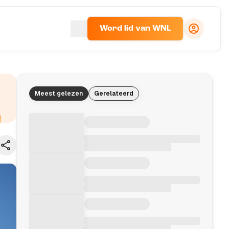
Word lid van WNL
Meest gelezen
Gerelateerd