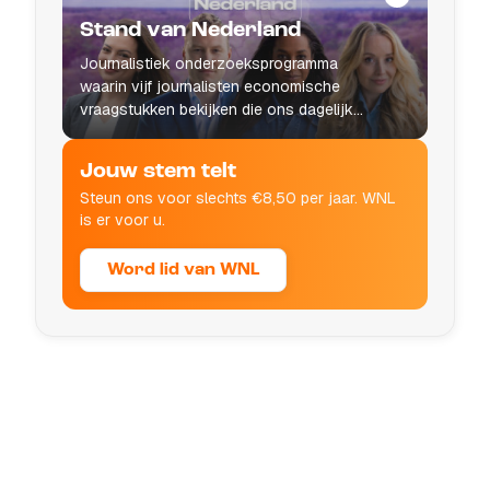
Stand van Nederland
Journalistiek onderzoeksprogramma
waarin vijf journalisten economische
vraagstukken bekijken die ons dagelijks
leven raken.
Jouw stem telt
Steun ons voor slechts €8,50 per jaar. WNL
is er voor u.
Word lid van WNL