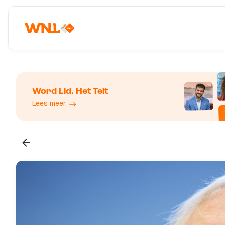
Word Lid. Het Telt
Lees meer