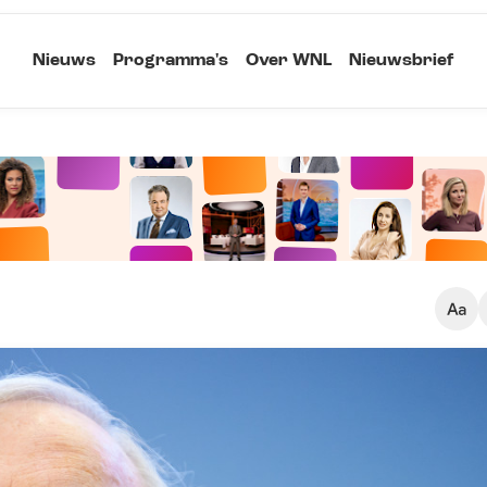
Nieuws
Programma's
Over WNL
Nieuwsbrief
Klein
Kopieer link
Standaard
Groot