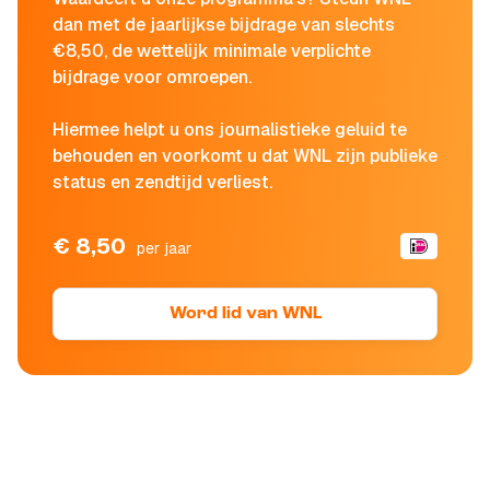
dan met de jaarlijkse bijdrage van slechts
€8,50, de wettelijk minimale verplichte
bijdrage voor omroepen.
Hiermee helpt u ons journalistieke geluid te
behouden en voorkomt u dat WNL zijn publieke
status en zendtijd verliest.
€ 8,50
per jaar
Word lid van WNL