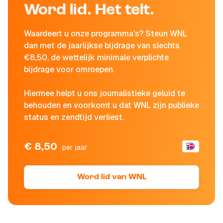
Word lid. Het telt.
Waardeert u onze programma's? Steun WNL
dan met de jaarlijkse bijdrage van slechts
€8,50, de wettelijk minimale verplichte
bijdrage voor omroepen.
Hiermee helpt u ons journalistieke geluid te
behouden en voorkomt u dat WNL zijn publieke
status en zendtijd verliest.
€ 8,50
per jaar
Word lid van WNL