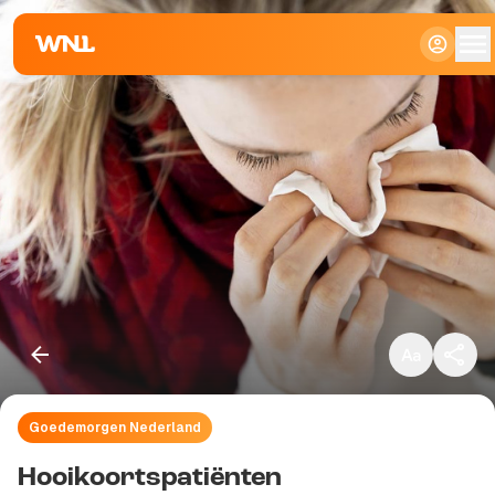
Klein
Standaard
Groot
Goedemorgen Nederland
Kopieer link
Hooikoortspatiënten