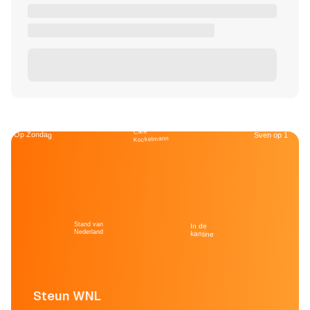
Café
Op Zondag
Sven op 1
Kockelmann
Stand van
In de
Nederland
kantine
Steun WNL