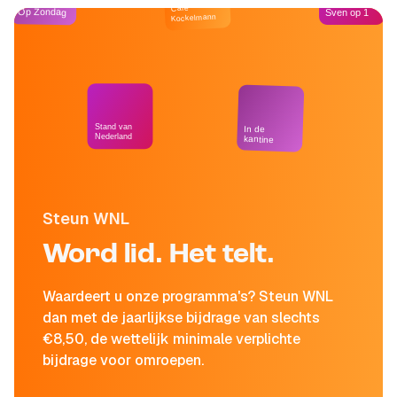
Café
Op Zondag
Sven op 1
Kockelmann
Stand van
In de
Nederland
kantine
Steun WNL
Word lid. Het telt.
Waardeert u onze programma's? Steun WNL
dan met de jaarlijkse bijdrage van slechts
€8,50, de wettelijk minimale verplichte
bijdrage voor omroepen.