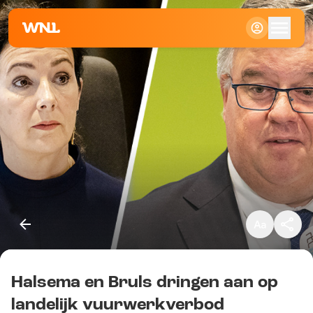
Klein
Standaard
Groot
Halsema en Bruls dringen aan op
Kopieer link
landelijk vuurwerkverbod