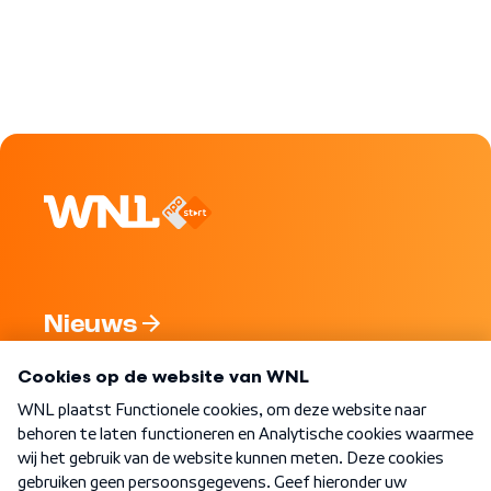
Nieuws
Programma's
Over WNL
Nieuwsbrief
Word Lid