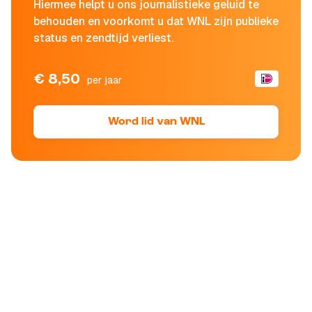
Hiermee helpt u ons journalistieke geluid te
behouden en voorkomt u dat WNL zijn publieke
status en zendtijd verliest.
€ 8,50
per jaar
Word lid van WNL