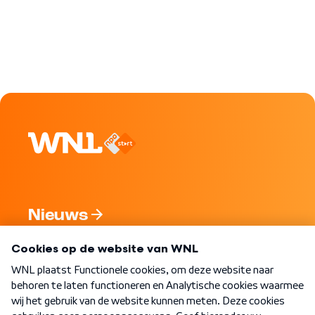
Nieuws
Programma's
Over WNL
Nieuwsbrief
Word Lid