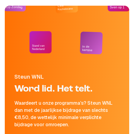
Café
Op Zondag
Sven op 1
Kockelmann
Stand van
In de
Nederland
kantine
Steun WNL
Word lid. Het telt.
Waardeert u onze programma's? Steun WNL
dan met de jaarlijkse bijdrage van slechts
€8,50, de wettelijk minimale verplichte
bijdrage voor omroepen.