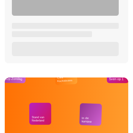
Café
Op Zondag
Sven op 1
Kockelmann
Stand van
In de
Nederland
kantine