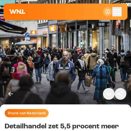
Klein
Standaard
Groot
Stand van Nederland
Kopieer link
Detailhandel zet 5,5 procent meer