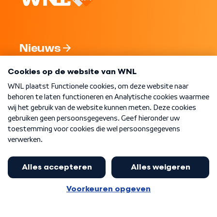
Nieuws
Programma's
Over WNL
Nieuwsbrief
Word Lid