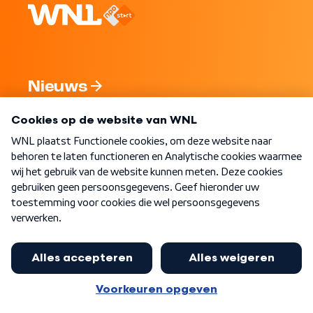
Nieuws
Programma's
Over WNL
Nieuwsbrief
Word Lid