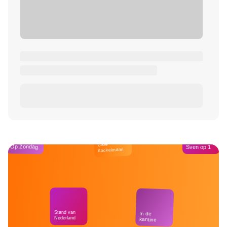
Café
Op Zondag
Sven op 1
Kockelmann
Stand van
In de
Nederland
kantine