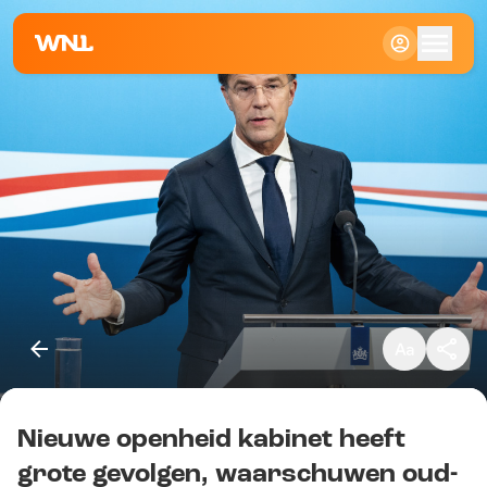
Klein
Standaard
Groot
Nieuwe openheid kabinet heeft
Kopieer link
grote gevolgen, waarschuwen oud-