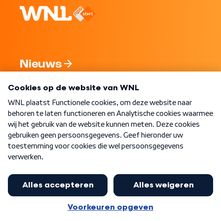
Nieuws
Programma's
Over WNL
Nieuwsbrief
Word Lid