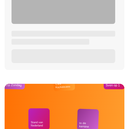
Café
Op Zondag
Sven op 1
Kockelmann
Stand van
In de
Nederland
kantine