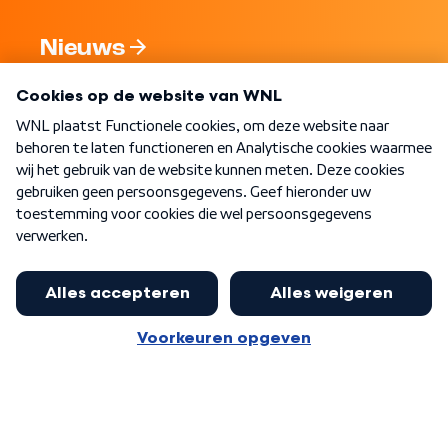
Nieuws
Programma's
Over WNL
Nieuwsbrief
Word Lid
Meer WNL voor jou
Burgemeester Halsema kritisch:
kabinet deinsde in coronaperiode
Algemene voorwaarden
Cookie-instellingen