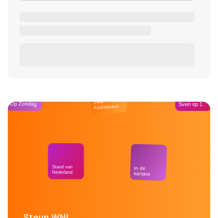
Café
Op Zondag
Sven op 1
Kockelmann
Stand van
In de
Nederland
kantine
Steun WNL