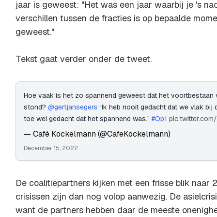
jaar is geweest: "Het was een jaar waarbij je 's na
verschillen tussen de fracties is op bepaalde mom
geweest."
Tekst gaat verder onder de tweet.
Hoe vaak is het zo spannend geweest dat het voortbestaan v
stond?
@gertjansegers
“Ik heb nooit gedacht dat we vlak bij 
toe wel gedacht dat het spannend was.”
#Op1
pic.twitter.co
— Café Kockelmann (@CafeKockelmann)
December 15, 2022
De coalitiepartners kijken met een frisse blik naa
crisissen zijn dan nog volop aanwezig. De asielcrisis
want de partners hebben daar de meeste onenighei