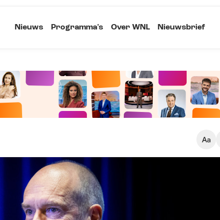
Nieuws
Programma's
Over WNL
Nieuwsbrief
Klein
Kopieer link
Standaard
Groot