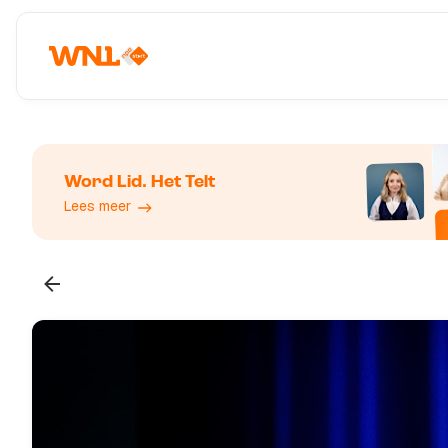
Word Lid. Het Telt
Lees meer