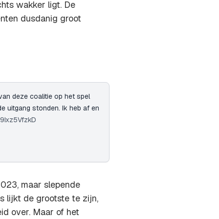
chts wakker ligt. De
enten dusdanig groot
an deze coalitie op het spel
de uitgang stonden. Ik heb af en
m/9Ixz5VfzkD
r 2023, maar slepende
 lijkt de grootste te zijn,
d over. Maar of het