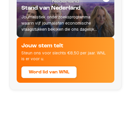
Stand van Nederland
Journalistiek onderzoeksprogramma
waarin vijf journalisten economische
vraagstukken bekijken die ons dagelijks
leven raken.
Jouw stem telt
Steun ons voor slechts €8,50 per jaar. WNL
is er voor u.
Word lid van WNL