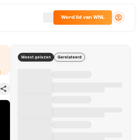
Word lid van WNL
Meest gelezen
Gerelateerd