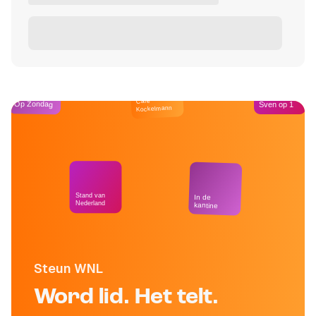
Café
Op Zondag
Sven op 1
Kockelmann
Stand van
In de
Nederland
kantine
Steun WNL
Word lid. Het telt.