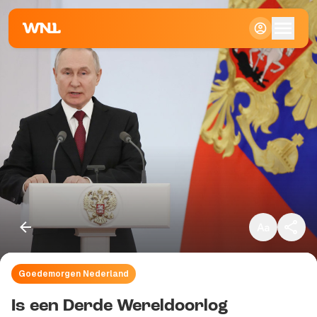
Klein
Standaard
Groot
Goedemorgen Nederland
Kopieer link
Is een Derde Wereldoorlog