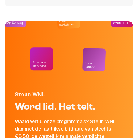
Café
Op Zondag
Sven op 1
Kockelmann
Stand van
In de
Nederland
kantine
Steun WNL
Word lid. Het telt.
Waardeert u onze programma's? Steun WNL
dan met de jaarlijkse bijdrage van slechts
€8,50, de wettelijk minimale verplichte