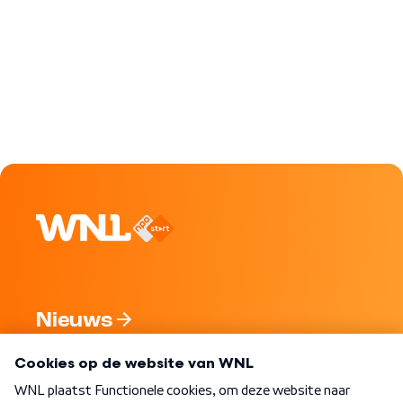
Nieuws
Programma's
Over WNL