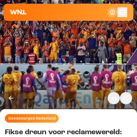
Klein
Standaard
Groot
Goedemorgen Nederland
Kopieer link
Fikse dreun voor reclamewereld: