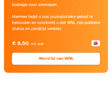
bijdrage voor omroepen.
Hiermee helpt u ons journalistieke geluid te
behouden en voorkomt u dat WNL zijn publieke
status en zendtijd verliest.
€ 8,50
per jaar
Word lid van WNL