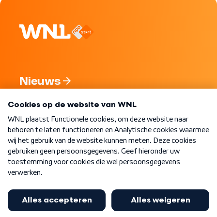
Nieuws
Programma's
Over WNL
Nieuwsbrief
Word Lid