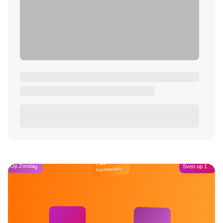
Café
Op Zondag
Sven op 1
Kockelmann