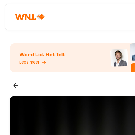
Word Lid. Het Telt
Lees meer