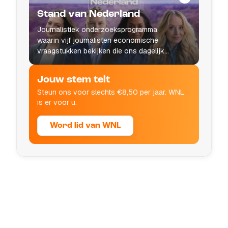
Stand van Nederland
Journalistiek onderzoeksprogramma
waarin vijf journalisten economische
vraagstukken bekijken die ons dagelijks
leven raken.
Jouw stem telt
Steun ons voor slechts €8,50 per jaar. WNL
is er voor u.
Word lid van WNL