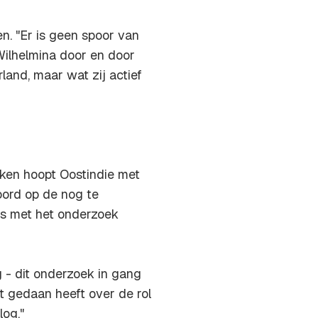
n. "Er is geen spoor van
 Wilhelmina door en door
land, maar wat zij actief
uiken hoopt Oostindie met
oord op de nog te
ns met het onderzoek
 - dit onderzoek in gang
dat gedaan heeft over de rol
og."