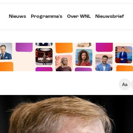
Nieuws
Programma's
Over WNL
Nieuwsbrief
Klein
Kopieer link
Standaard
Groot