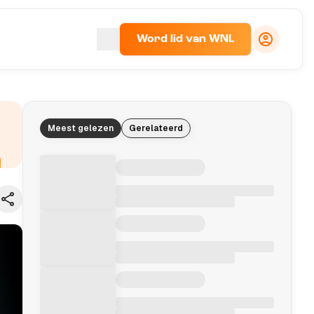
Word lid van WNL
Meest gelezen
Gerelateerd