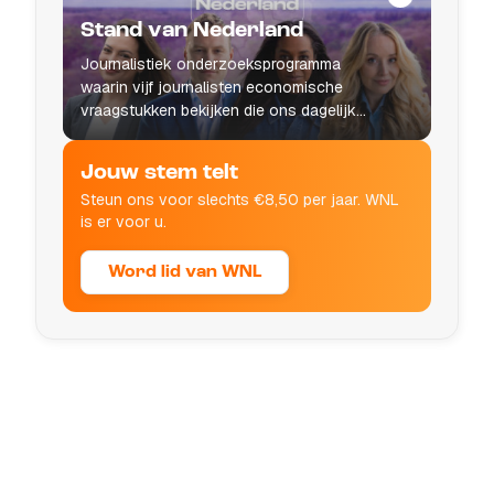
Stand van Nederland
Journalistiek onderzoeksprogramma
waarin vijf journalisten economische
vraagstukken bekijken die ons dagelijks
leven raken.
Jouw stem telt
Steun ons voor slechts €8,50 per jaar. WNL
is er voor u.
Word lid van WNL