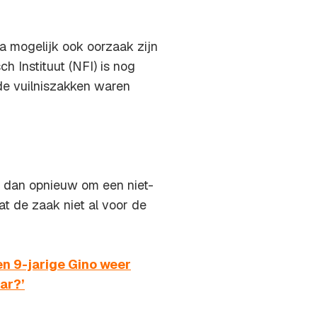
 mogelijk ook oorzaak zijn
h Instituut (NFI) is nog
e vuilniszakken waren
t dan opnieuw om een niet-
at de zaak niet al voor de
n 9-jarige Gino weer
ar?’