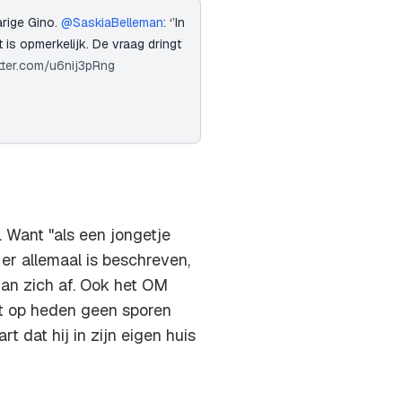
arige Gino.
@SaskiaBelleman
: ‘’In
is opmerkelijk. De vraag dringt
itter.com/u6nij3pRng
 Want "als een jongetje
er allemaal is beschreven,
an zich af. Ook het OM
ot op heden geen sporen
rt dat hij in zijn eigen huis