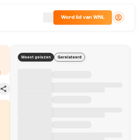
Word lid van WNL
Meest gelezen
Gerelateerd