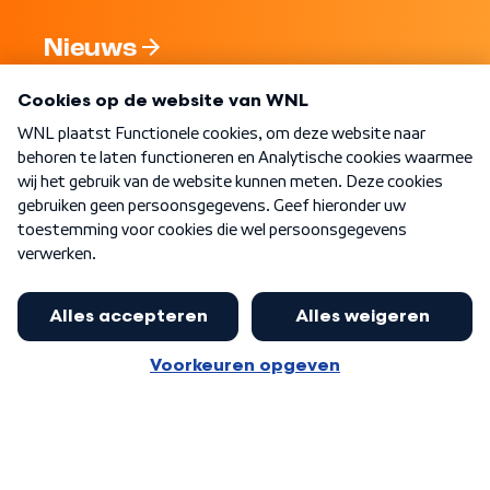
Nieuws
Programma's
Over WNL
Nieuwsbrief
Word Lid
Meer WNL voor jou
Eerste Kamer akkoord met begroting
van minister Sjoerdsma
Algemene voorwaarden
Cookie-instellingen