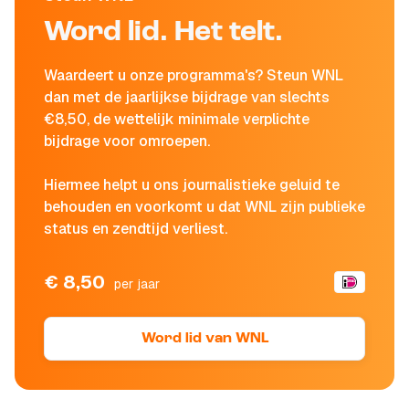
Word lid. Het telt.
Waardeert u onze programma's? Steun WNL
dan met de jaarlijkse bijdrage van slechts
€8,50, de wettelijk minimale verplichte
bijdrage voor omroepen.
Hiermee helpt u ons journalistieke geluid te
behouden en voorkomt u dat WNL zijn publieke
status en zendtijd verliest.
€ 8,50
per jaar
Word lid van WNL