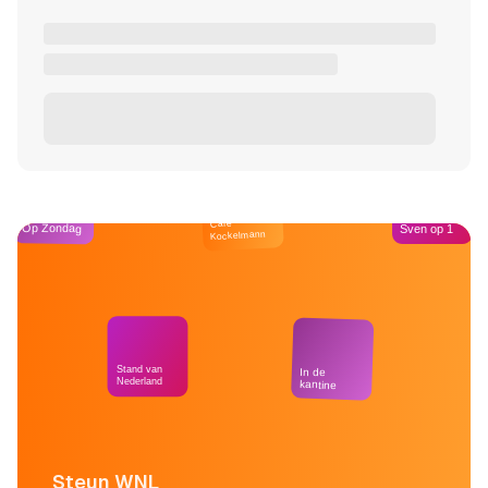
Café
Op Zondag
Sven op 1
Kockelmann
Stand van
In de
Nederland
kantine
Steun WNL