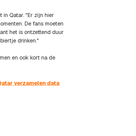
in Qatar. "Er zijn hier
iamomenten. De fans moeten
ant het is ontzettend duur
iertje drinken."
omen en ook kort na de
Qatar verzamelen data