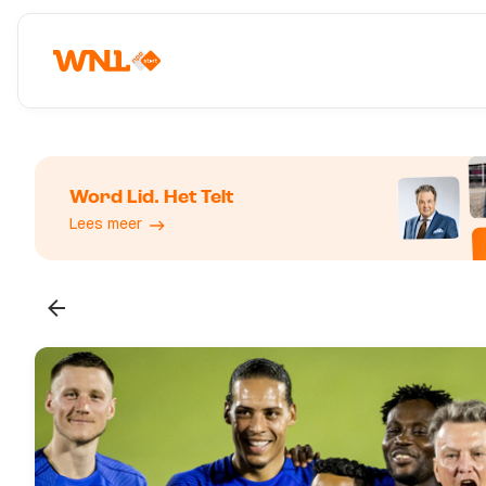
Word Lid. Het Telt
Lees meer