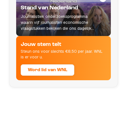
Stand van Nederland
Journalistiek onderzoeksprogramma
waarin vijf journalisten economische
vraagstukken bekijken die ons dagelijks
leven raken.
Jouw stem telt
Steun ons voor slechts €8,50 per jaar. WNL
is er voor u.
Word lid van WNL