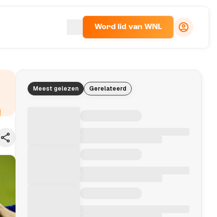
Word lid van WNL
Meest gelezen
Gerelateerd