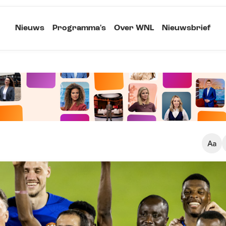
Nieuws
Programma's
Over WNL
Nieuwsbrief
Klein
Kopieer link
Standaard
Groot