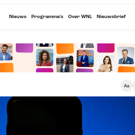
Nieuws
Programma's
Over WNL
Nieuwsbrief
Klein
Kopieer link
Standaard
Groot