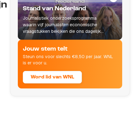
jn
Stand van Nederland
Journalistiek onderzoeksprogramma
waarin vijf journalisten economische
vraagstukken bekijken die ons dagelijks
leven raken.
Jouw stem telt
Steun ons voor slechts €8,50 per jaar. WNL
is er voor u.
Word lid van WNL