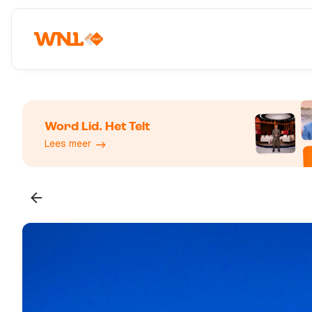
Word Lid. Het Telt
Lees meer