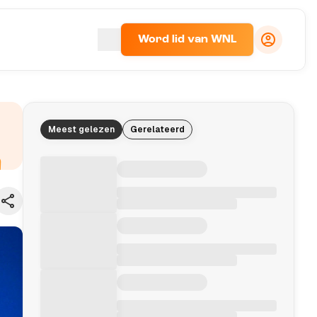
Word lid van WNL
Meest gelezen
Gerelateerd