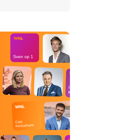
het Misdaad-
bureau
Sven op 1
In de
Kantine
Café
Kockelmann