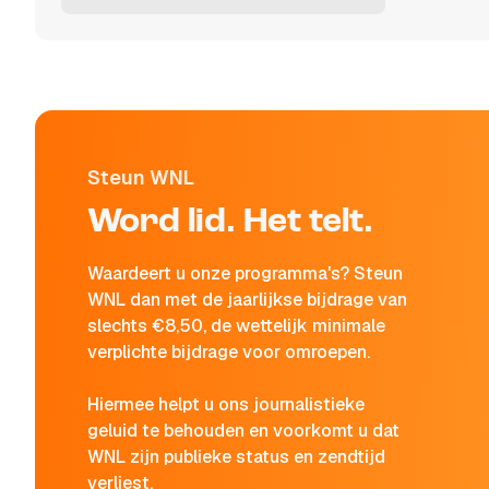
Steun WNL
Word lid. Het telt.
Waardeert u onze programma's? Steun
WNL dan met de jaarlijkse bijdrage van
slechts €8,50, de wettelijk minimale
verplichte bijdrage voor omroepen.
Hiermee helpt u ons journalistieke
geluid te behouden en voorkomt u dat
WNL zijn publieke status en zendtijd
verliest.