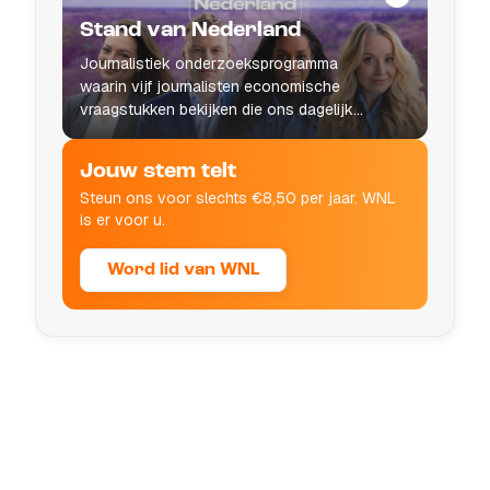
Stand van Nederland
Journalistiek onderzoeksprogramma
waarin vijf journalisten economische
vraagstukken bekijken die ons dagelijks
leven raken.
Jouw stem telt
Steun ons voor slechts €8,50 per jaar. WNL
is er voor u.
Word lid van WNL