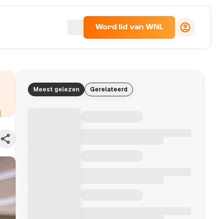
Word lid van WNL
Meest gelezen
Gerelateerd