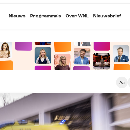
Nieuws
Programma's
Over WNL
Nieuwsbrief
Klein
Kopieer link
Standaard
Groot