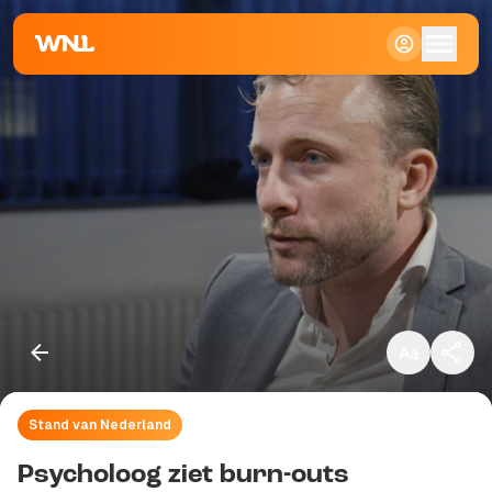
Klein
Standaard
Groot
Stand van Nederland
Kopieer link
Psycholoog ziet burn-outs