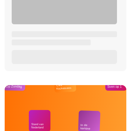
Café
Op Zondag
Sven op 1
Kockelmann
Stand van
In de
Nederland
kantine