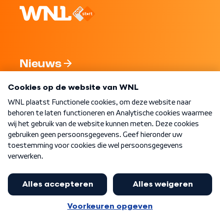
Nieuws
Programma's
Over WNL
Nieuwsbrief
Word Lid